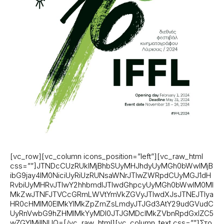
[vc_row][vc_column icons_position=”left”][vc_raw_html
css=””]JTNDcCUzRUklMjBhbSUyMHJhdyUyMGh0bWwlMjB
ibG9jay4lM0NiciUyRiUzRUNsaWNrJTIwZWRpdCUyMGJ1dH
RvbiUyMHRvJTIwY2hhbmdlJTIwdGhpcyUyMGh0bWwlM0Ml
MkZwJTNFJTVCcGRmLWVtYmVkZGVyJTIwdXJsJTNEJTIya
HR0cHMlM0ElMkYlMkZpZmZsLmdyJTJGd3AtY29udGVudC
UyRnVwbG9hZHMlMkYyMDI0JTJGMDclMkZVbnRpdGxlZC5
wZGYlMjIlNUQ=[/vc_raw_html][vc_column_text css=””]Στο