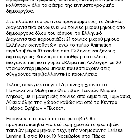
καλύπτουν όλο το φάσμα της κινηματογραφικής
δημιουργίας.
Στο πλαίσιο του φετινού προγράμματος, το Διεθνές
Διαγωνιστικό φιλοξενεί 30 ταινίες μικρού μήκους από
δημιουργούς όλου του κόσμου, το Ελληνικό
Διαγωνιστικό παρουσιάζει 21 ταινίες μικρού μήκους
Ελλήνων σκηνοθετών, ενώ το τμήμα Animation
περιλαμβάνει 19 ταινίες από Έλληνες και ξένους
δημιουργούς. Καινούρια προσθήκη αποτελεί η
διαγωνιστική κατηγορία «Κλιματική Αλλαγή», με 20
ντοκιμαντέρ μικρού μήκους που εστιάζουν στις
σύγχρονες περιβαλλοντικές προκλήσεις.
Τέλος, συνεχίζεται για 17η συνεχή χρονιά το
Πανελλήνιο Μαθητικό Φεστιβάλ Ταινιών Μικρού
Μήκους, με 11 μαθητικές ταινίες από Δημοτικά, Γυμνάσια,
Λύκεια όλης της χώρας καθώς και από το Κέντρο
Ημέρας Εφήβων «Πλοές».
Επιπλέον, στο πλαίσιο του φεστιβάλ θα
πραγματοποιηθεί για δεύτερη χρονιά το φεστιβάλ
ταινιών μικρού μήκους τεχνητής νοημοσύνης Larissa
Lumina II, στις 18 και 19 Νοεμβρίου στο Πάρκο