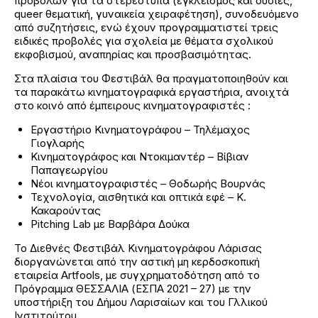
προβολών για τα στερεότυπα (εγκλεισμός και ουσίες,
queer θεματική, γυναικεία χειραφέτηση), συνοδευόμενο
από συζητήσεις, ενώ έχουν προγραμματιστεί τρεις
ειδικές προβολές για σχολεία με θέματα σχολικού
εκφοβισμού, αναπηρίας και προσβασιμότητας.
Στα πλαίσια του Φεστιβάλ θα πραγματοποιηθούν και
τα παρακάτω κινηματογραφικά εργαστήρια, ανοιχτά
στο κοινό από έμπειρους κινηματογραφιστές :
Εργαστήριο Κινηματογράφου – Τηλέμαχος
Γιογλαρής
Κινηματογράφος και Ντοκιμαντέρ – Βίβιαν
Παπαγεωργίου
Νέοι κινηματογραφιστές – Θοδωρής Βουρνάς
Τεχνολογία, αισθητικά και οπτικά εφέ – Κ.
Κακαρούντας
Pitching Lab με Βαρβάρα Δούκα
Το Διεθνές Φεστιβάλ Κινηματογράφου Λάρισας
διοργανώνεται από την αστική μη κερδοσκοπική
εταιρεία Artfools, με συγχρηματοδότηση από το
Πρόγραμμα ΘΕΣΣΑΛΙΑ (ΕΣΠΑ 2021 – 27) με την
υποστήριξη του Δήμου Λαρισαίων και του Γλλικού
Ινστιτούτου.