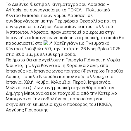
Το Διεθνές Φεστιβάλ Κινηματογράφου Λάρισας –
Artfools, σε συνεργασία με το ΠΟΚΕΛ – Πολιτιστικό
Κέντρο Εκπαιδευτικών νομού Λάρισας, σε
συνδιοργάνωση με την Περιφέρεια Θεσσαλίας και τη
συνεργασία του Δήμου Λαρισαίων και του Γαλλικού
Ινστιτούτου Λάρισας, πραγματοποιεί αφιέρωμα στην
Ισπανική και Ισπανόφωνη ποίηση και μουσική, το οποίο θα
παρουσιαστεί στο
Χατζηγιάννειο Πνευματικό
Κέντρο (Ρούσβελτ 57), την Τετάρτη, 26 Νοεμβρίου 2025,
στις 8:00 μ.μ., με ελεύθερη είσοδο.
Ποιήματα θα απαγγείλουν η Γεωργία Γιάγκου, η Μαρία
Φούντα, η Όλγα Κόννα και η Χαρούλα Σανή, από
Ισπανούς και Ισπανόφωνες ποιητές (Φεντερίκο Γκαρθία
Λόρκα, Πάμπλο Νερούδα και πολλούς άλλους, από
Ισπανία, Χιλή, Κούβα, Κολομβία, Περού, Ισημερινός,
Μεξικό, κ.α.). Ζωντανή μουσική στην κιθάρα από τον
Δημήτρη Μπουρνάκα και τραγούδια από την Κατερίνα
Μπουρνάκα. Την ανθολόγηση, παρουσίαση και
σκηνοθετική επιμέλεια έχει ο πρόεδρος του ΠΟΚΕΛ,
Αργύρης Γιουρούκης.