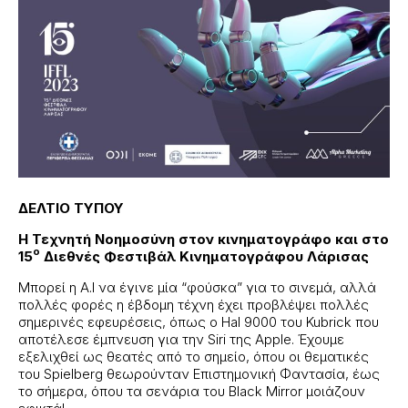
ΔΕΛΤΙΟ ΤΥΠΟΥ
Η Τεχνητή Νοημοσύνη στον κινηματογράφο και στο
ο
15
Διεθνές Φεστιβάλ Κινηματογράφου Λάρισας
Μπορεί η Α.I να έγινε μία “φούσκα” για το σινεμά, αλλά
πολλές φορές η έβδομη τέχνη έχει προβλέψει πολλές
σημερινές εφευρέσεις, όπως ο Hal 9000 του Kubrick που
αποτέλεσε έμπνευση για την Siri της Apple. Έχουμε
εξελιχθεί ως θεατές από το σημείο, όπου οι θεματικές
του Spielberg θεωρούνταν Επιστημονική Φαντασία, έως
το σήμερα, όπου τα σενάρια του Black Mirror μοιάζουν