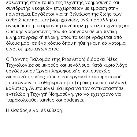
ερευνητής στον τομέα της τεχνητής νοημοσύνης και
συνιδρυτής νεοφυών επιχειρήσεων με έμφαση στην
καινοτομία. Εργάζεται για τη βελτίωση της ζωής των
ανθρώπων και των βιομηχανιών, ενώ παράλληλα
ονειρεύεται μια αρμονική συνύπαρξη μεταξύ τεχνητής και
φυσικής νοημοσύνης που θα οδηγήσει σε μια θετική
κινηματογραφική πλοκή, όπου το script γράφεται από
όλους μας, σε ένα κόσμο όπου η ηθική και η καινοτομία
είναι οι πρωταγωνιστές.
Ο Γιάννης Γιαλαμάς (της Prosvation) διδάσκει Νέες
Τεχνολογίες σε μικρούς και μεγάλους. Κατά κύριο λόγο
εργάζεται σε Έργα πληροφορικής, και συνεχώς
διερευνά τις νέες τάσεις και εργαλεία αυτοματισμού,
που κάνουν τη καθημερινότητα (τη δική του και άλλων),
καλύτερη. Ανυπομονεί μία μέρα να τον αντικαταστήσει
εντελώς η Τεχνητή Νοημοσύνη, για να έχει χρόνο να
παρακολουθεί ταινίες και podcasts.
Η είσοδος είναι ελεύθερη.