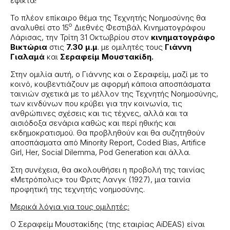
εφικτά!
Το πλέον επίκαιρο θέμα της Τεχνητής Νοημοσύνης θα
ο
αναλυθεί στο 15
Διεθνές Φεστιβάλ Κινηματογράφου
Λάρισας, την Τρίτη 31 Οκτωβρίου στον
κινηματογράφο
Βικτώρια
στις
7.30 μ.μ
. με ομιλητές τους
Γιάννη
Γιαλαμά
και
Σεραφείμ Μουστακίδη.
Στην ομιλία αυτή, ο Γιάννης και ο Σεραφείμ, μαζί με το
κοινό, κουβεντιάζουν με αφορμή κάποια αποσπάσματα
ταινιών σχετικά με το μέλλον της Τεχνητής Νοημοσύνης,
των κινδύνων που κρύβει για την κοινωνία, τις
ανθρώπινες σχέσεις και τις τέχνες, αλλά και τα
αισιόδοξα σενάρια καθώς και περί ηθικής και
εκδημοκρατισμού. Θα προβληθούν και θα συζητηθούν
αποσπάσματα από Minority Report, Coded Bias, Artifice
Girl, Her, Social Dilemma, Pod Generation και άλλα.
Στη συνέχεια, θα ακολουθήσει η προβολή της ταινίας
«Μετρόπολις» του Φριτς Λανγκ (1927), μια ταινία
προφητική της τεχνητής νοημοσύνης.
Μερικά λόγια για τους ομιλητές:
Ο Σεραφείμ Μουστακίδης (της εταιρίας AiDEAS) είναι